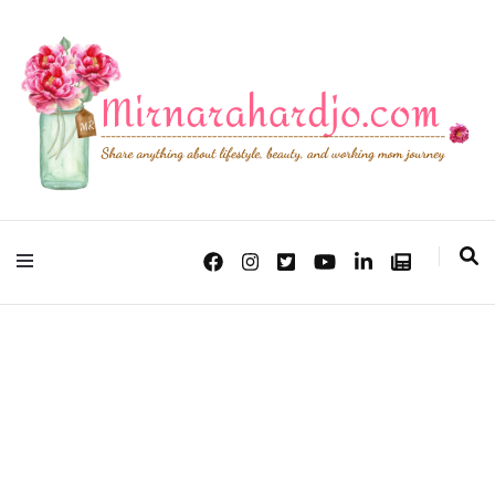
Lifestyle, Beauty & Working Mom Journey
Mirna Rahardjo