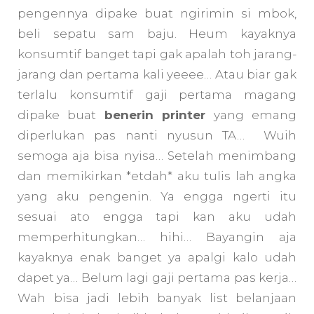
pengennya dipake buat ngirimin si mbok,
beli sepatu sam baju. Heum kayaknya
konsumtif banget tapi gak apalah toh jarang-
jarang dan pertama kali yeeee… Atau biar gak
terlalu konsumtif gaji pertama magang
dipake buat
benerin printer
yang emang
diperlukan pas nanti nyusun TA… Wuih
semoga aja bisa nyisa… Setelah menimbang
dan memikirkan *etdah* aku tulis lah angka
yang aku pengenin. Ya engga ngerti itu
sesuai ato engga tapi kan aku udah
memperhitungkan… hihi… Bayangin aja
kayaknya enak banget ya apalgi kalo udah
dapet ya… Belum lagi gaji pertama pas kerja…
Wah bisa jadi lebih banyak list belanjaan