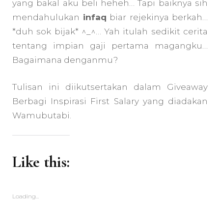
yang bakal aku beli heheh… Tapi baiknya sih
mendahulukan
infaq
biar rejekinya berkah…
*duh sok bijak* ^_^… Yah itulah sedikit cerita
tentang impian gaji pertama magangku…
Bagaimana denganmu?
Tulisan ini diikutsertakan dalam Giveaway
Berbagi Inspirasi First Salary yang diadakan
Wamubutabi.
Like this:
Loading...