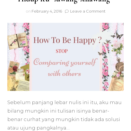
on
on
February 4, 2016
Leave a Comment
Hidup
itu
“sawang-
sinawang”
Sebelum panjang lebar nulis ini itu, aku mau
bilang mungkin ini tulisan isinya benar-
benar curhat yang mungkin tidak ada solusi
atau ujung pangkalnya…