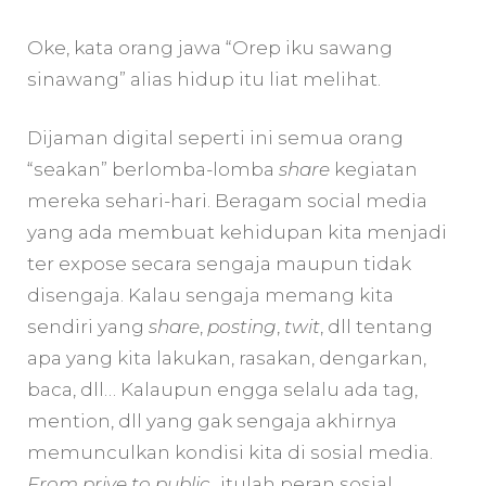
Oke, kata orang jawa “Orep iku sawang
sinawang” alias hidup itu liat melihat.
Dijaman digital seperti ini semua orang
“seakan” berlomba-lomba
share
kegiatan
mereka sehari-hari. Beragam social media
yang ada membuat kehidupan kita menjadi
ter expose secara sengaja maupun tidak
disengaja. Kalau sengaja memang kita
sendiri yang
share
,
posting
,
twit
, dll tentang
apa yang kita lakukan, rasakan, dengarkan,
baca, dll… Kalaupun engga selalu ada tag,
mention, dll yang gak sengaja akhirnya
memunculkan kondisi kita di sosial media.
From prive to public
.. itulah peran sosial