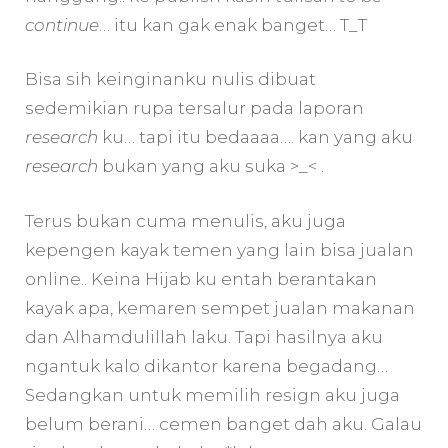
continue
… itu kan gak enak banget… T_T
Bisa sih keinginanku nulis dibuat
sedemikian rupa tersalur pada laporan
research
ku… tapi itu bedaaaa…. kan yang aku
research
bukan yang aku suka >_< .
Terus bukan cuma menulis, aku juga
kepengen kayak temen yang lain bisa jualan
online.. Keina Hijab ku entah berantakan
kayak apa, kemaren sempet jualan makanan
dan Alhamdulillah laku. Tapi hasilnya aku
ngantuk kalo dikantor karena begadang…
Sedangkan untuk memilih resign aku juga
belum berani… cemen banget dah aku. Galau