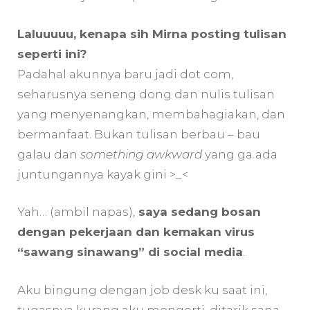
Laluuuuu, kenapa sih Mirna posting tulisan
seperti ini?
Padahal akunnya baru jadi dot com,
seharusnya seneng dong dan nulis tulisan
yang menyenangkan, membahagiakan, dan
bermanfaat. Bukan tulisan berbau – bau
galau dan
something awkward
yang ga ada
juntungannya kayak gini >_<
Yah… (ambil napas),
saya sedang bosan
dengan pekerjaan dan kemakan virus
“sawang sinawang” di social media
.
Aku bingung dengan job desk ku saat ini,
tugasnya kurang aku mengerti, ditarik sana