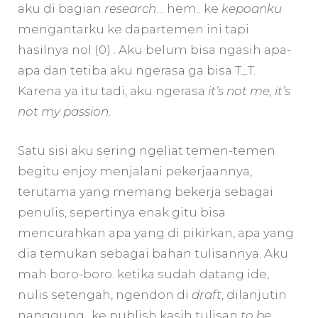
aku di bagian
research
… hem.. ke
kepoanku
mengantarku ke dapartemen ini tapi
hasilnya nol (0) . Aku belum bisa ngasih apa-
apa dan tetiba aku ngerasa ga bisa T_T.
Karena ya itu tadi, aku ngerasa
it’s not me, it’s
not my passion.
Satu sisi aku sering ngeliat temen-temen
begitu enjoy menjalani pekerjaannya,
terutama yang memang bekerja sebagai
penulis, sepertinya enak gitu bisa
mencurahkan apa yang di pikirkan, apa yang
dia temukan sebagai bahan tulisannya. Aku
mah boro-boro. ketika sudah datang ide,
nulis setengah, ngendon di
draft
, dilanjutin
nanggung.. ke publish kasih tulisan
to be