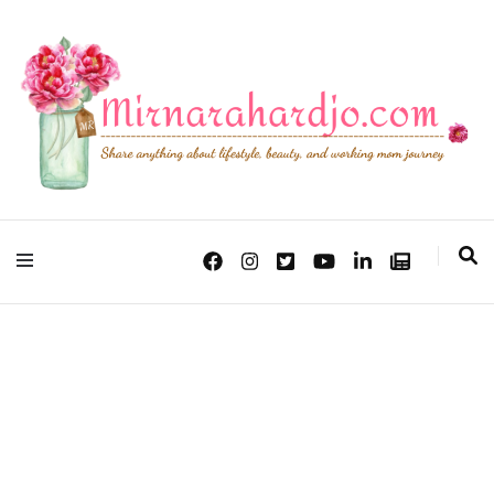
Lifestyle, Beauty & Working Mom Journey
Mirna Rahardjo