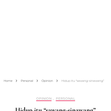
Home
Personal
Opinion
Hidup itu “sawang-sinawang”
OPINION
,
PERSONAL
Hidup itu “sawang-sinawang”