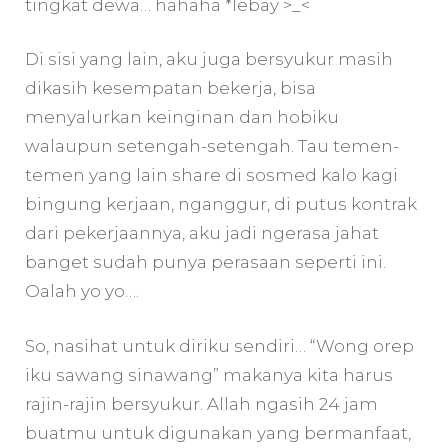
tingkat dewa… hahaha *lebay >_<
Di sisi yang lain, aku juga bersyukur masih
dikasih kesempatan bekerja, bisa
menyalurkan keinginan dan hobiku
walaupun setengah-setengah. Tau temen-
temen yang lain share di sosmed kalo kagi
bingung kerjaan, nganggur, di putus kontrak
dari pekerjaannya, aku jadi ngerasa jahat
banget sudah punya perasaan seperti ini.
Oalah yo yo….
So, nasihat untuk diriku sendiri… “Wong orep
iku sawang sinawang” makanya kita harus
rajin-rajin bersyukur. Allah ngasih 24 jam
buatmu untuk digunakan yang bermanfaat,