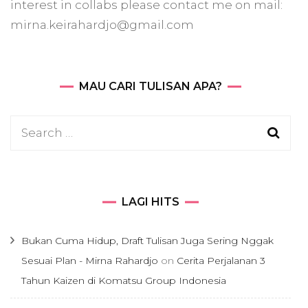
interest in collabs please contact me on mail:
mirna.keirahardjo@gmail.com
MAU CARI TULISAN APA?
Search
for:
LAGI HITS
Bukan Cuma Hidup, Draft Tulisan Juga Sering Nggak
Sesuai Plan - Mirna Rahardjo
on
Cerita Perjalanan 3
Tahun Kaizen di Komatsu Group Indonesia