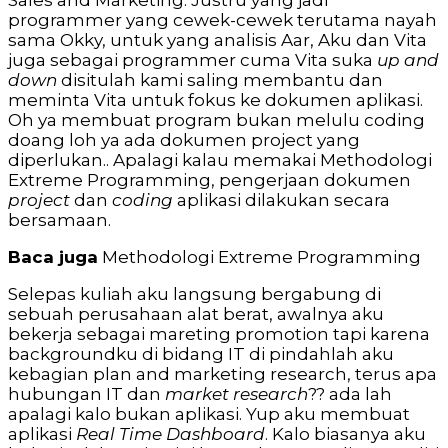
Sales and Marketing. Justru yang jadi
programmer yang cewek-cewek terutama nayah
sama Okky, untuk yang analisis Aar, Aku dan Vita
juga sebagai programmer cuma Vita suka
up and
down
disitulah kami saling membantu dan
meminta Vita untuk fokus ke dokumen aplikasi.
Oh ya membuat program bukan melulu coding
doang loh ya ada dokumen project yang
diperlukan.. Apalagi kalau memakai Methodologi
Extreme Programming, pengerjaan dokumen
project
dan
coding
aplikasi dilakukan secara
bersamaan.
Baca juga
Methodologi Extreme Programming
Selepas kuliah aku langsung bergabung di
sebuah perusahaan alat berat, awalnya aku
bekerja sebagai mareting promotion tapi karena
backgroundku di bidang IT di pindahlah aku
kebagian plan and marketing research, terus apa
hubungan IT dan
market research
?? ada lah
apalagi kalo bukan aplikasi. Yup aku membuat
aplikasi
Real Time Dashboard
. Kalo biasanya aku