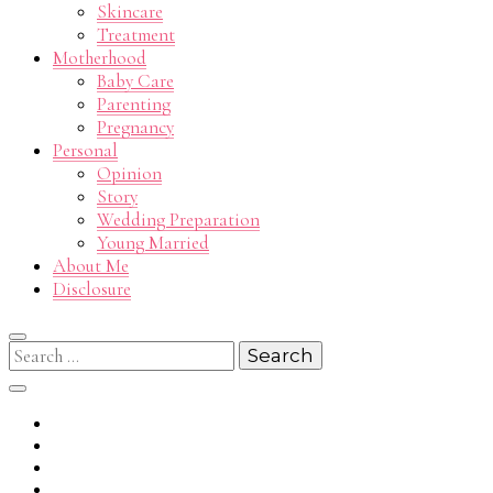
Skincare
Treatment
Motherhood
Baby Care
Parenting
Pregnancy
Personal
Opinion
Story
Wedding Preparation
Young Married
About Me
Disclosure
Search
for: