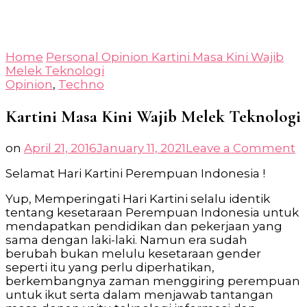
Home
Personal
Opinion
Kartini Masa Kini Wajib
Melek Teknologi
Opinion
,
Techno
Kartini Masa Kini Wajib Melek Teknologi
o
on
April 21, 2016
January 11, 2021
Leave a Comment
Ka
Selamat Hari Kartini Perempuan Indonesia !
M
Ki
Yup, Memperingati Hari Kartini selalu identik
W
tentang kesetaraan Perempuan Indonesia untuk
M
mendapatkan pendidikan dan pekerjaan yang
T
sama dengan laki-laki. Namun era sudah
berubah bukan melulu kesetaraan gender
seperti itu yang perlu diperhatikan,
berkembangnya zaman menggiring perempuan
untuk ikut serta dalam menjawab tantangan