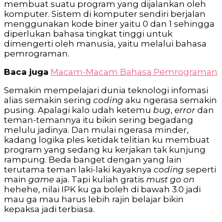
membuat suatu program yang dijalankan oleh
komputer. Sistem di komputer sendiri berjalan
menggunakan kode biner yaitu 0 dan 1 sehingga
diperlukan bahasa tingkat tinggi untuk
dimengerti oleh manusia, yaitu melalui bahasa
pemrograman.
Baca juga
Macam-Macam Bahasa Pemrograman
Semakin mempelajari dunia teknologi infomasi
alias semakin sering
coding
aku ngerasa semakin
pusing. Apalagi kalo udah ketemu
bug
,
error
dan
teman-temannya itu bikin sering begadang
melulu jadinya. Dan mulai ngerasa minder,
kadang logika ples ketidak telitian ku membuat
program yang sedang ku kerjakan tak kunjung
rampung. Beda banget dengan yang lain
terutama teman laki-laki kayaknya
coding
seperti
main
game
aja. Tapi kuliah gratis
must go on
hehehe, nilai IPK ku ga boleh di bawah 3.0 jadi
mau ga mau harus lebih rajin belajar bikin
kepaksa jadi terbiasa.