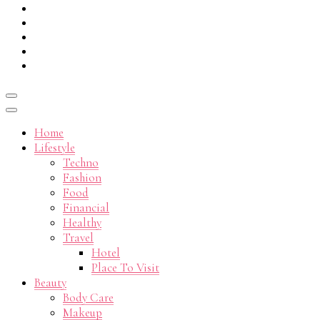
Mirna
Home
Lifestyle
Techno
Rahardj
Fashion
Food
Financial
Healthy
Travel
Hotel
Place To Visit
Beauty
Body Care
Makeup