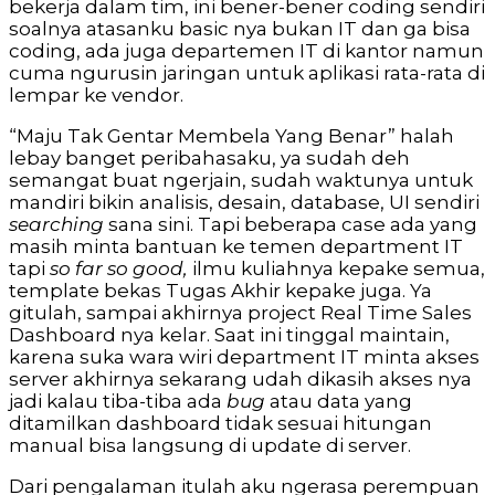
bekerja dalam tim, ini bener-bener coding sendiri
soalnya atasanku basic nya bukan IT dan ga bisa
coding, ada juga departemen IT di kantor namun
cuma ngurusin jaringan untuk aplikasi rata-rata di
lempar ke vendor.
“Maju Tak Gentar Membela Yang Benar” halah
lebay banget peribahasaku, ya sudah deh
semangat buat ngerjain, sudah waktunya untuk
mandiri bikin analisis, desain, database, UI sendiri
searching
sana sini. Tapi beberapa case ada yang
masih minta bantuan ke temen department IT
tapi
so far so good,
ilmu kuliahnya kepake semua,
template bekas Tugas Akhir kepake juga. Ya
gitulah, sampai akhirnya project Real Time Sales
Dashboard nya kelar. Saat ini tinggal maintain,
karena suka wara wiri department IT minta akses
server akhirnya sekarang udah dikasih akses nya
jadi kalau tiba-tiba ada
bug
atau data yang
ditamilkan dashboard tidak sesuai hitungan
manual bisa langsung di update di server.
Dari pengalaman itulah aku ngerasa perempuan