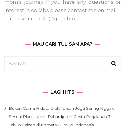
mom’s journey. If you have any questions or
interest in collabs please contact me on mail:
mirna.keirahardjo@gmail.com
MAU CARI TULISAN APA?
Search
for:
LAGI HITS
Bukan Cuma Hidup, Draft Tulisan Juga Sering Nggak
Sesuai Plan - Mirna Rahardjo
on
Cerita Perjalanan 3
Tahun Kaizen di Komatsu Group Indonesia