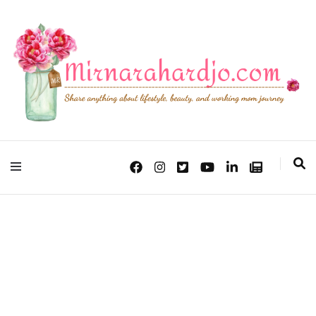
Lifestyle, Beauty & Working Mom Journey
Mirna Rahardjo