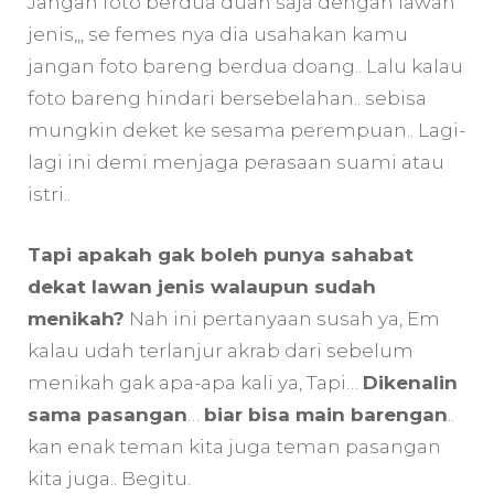
Jangan foto berdua duan saja dengan lawan
jenis,,, se femes nya dia usahakan kamu
jangan foto bareng berdua doang.. Lalu kalau
foto bareng hindari bersebelahan.. sebisa
mungkin deket ke sesama perempuan.. Lagi-
lagi ini demi menjaga perasaan suami atau
istri..
Tapi apakah gak boleh punya sahabat
dekat lawan jenis walaupun sudah
menikah?
Nah ini pertanyaan susah ya, Em
kalau udah terlanjur akrab dari sebelum
menikah gak apa-apa kali ya, Tapi…
Dikenalin
sama pasangan
…
biar bisa main barengan
..
kan enak teman kita juga teman pasangan
kita juga.. Begitu.