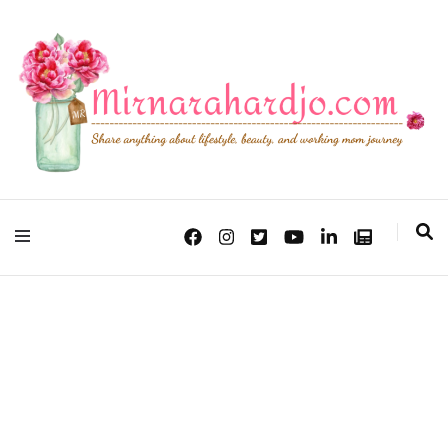
Lifestyle, Beauty & Working Mom Journey
Mirna Rahardjo