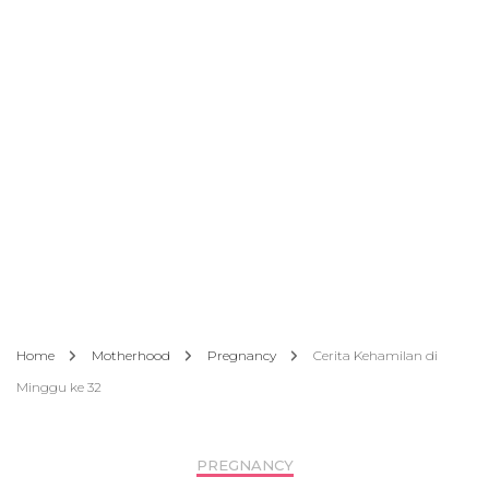
Home
Motherhood
Pregnancy
Cerita Kehamilan di
Minggu ke 32
PREGNANCY