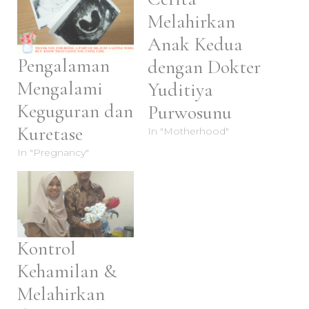
Melahirkan
Anak Kedua
Pengalaman
dengan Dokter
Mengalami
Yuditiya
Keguguran dan
Purwosunu
Kuretase
In "Motherhood"
In "Pregnancy"
Kontrol
Kehamilan &
Melahirkan