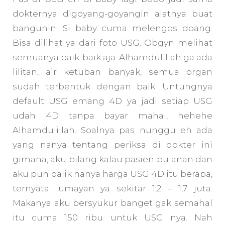
dokternya digoyang-goyangin alatnya buat
bangunin. Si baby cuma melengos doang.
Bisa dilihat ya dari foto USG. Obgyn melihat
semuanya baik-baik aja. Alhamdulillah ga ada
lilitan, air ketuban banyak, semua organ
sudah terbentuk dengan baik. Untungnya
default USG emang 4D ya jadi setiap USG
udah 4D tanpa bayar mahal, hehehe
Alhamdulillah. Soalnya pas nunggu eh ada
yang nanya tentang periksa di dokter ini
gimana, aku bilang kalau pasien bulanan dan
aku pun balik nanya harga USG 4D itu berapa,
ternyata lumayan ya sekitar 1,2 – 1,7 juta.
Makanya aku bersyukur banget gak semahal
itu cuma 150 ribu untuk USG nya. Nah