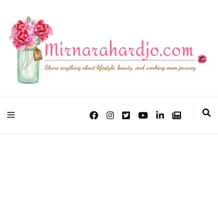
Lifestyle, Beauty & Working Mom Journey
Mirna Rahardjo