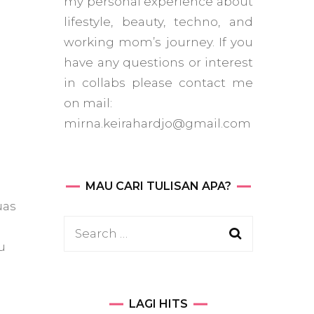
my personal experience about
lifestyle, beauty, techno, and
working mom’s journey. If you
have any questions or interest
in collabs please contact me
on mail:
mirna.keirahardjo@gmail.com
MAU CARI TULISAN APA?
uas
Search
u
for:
LAGI HITS