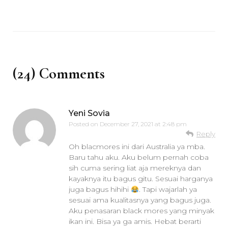
(24) Comments
Yeni Sovia
Posted on
December 27, 2021 at 2:48 pm
Reply
Oh blacmores ini dari Australia ya mba.
Baru tahu aku. Aku belum pernah coba
sih cuma sering liat aja mereknya dan
kayaknya itu bagus gitu. Sesuai harganya
juga bagus hihihi
. Tapi wajarlah ya
sesuai ama kualitasnya yang bagus juga.
Aku penasaran black mores yang minyak
ikan ini. Bisa ya ga amis. Hebat berarti