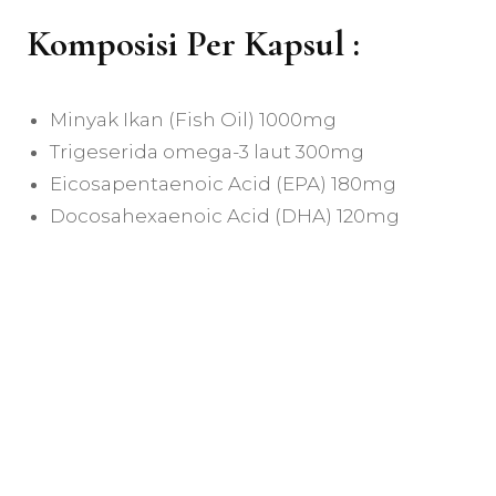
Komposisi Per Kapsul :
Minyak Ikan (Fish Oil) 1000mg
Trigeserida omega-3 laut 300mg
Eicosapentaenoic Acid (EPA) 180mg
Docosahexaenoic Acid (DHA) 120mg