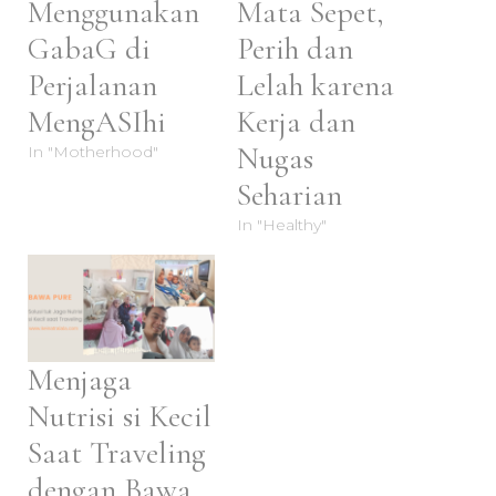
Menggunakan
Mata Sepet,
GabaG di
Perih dan
Perjalanan
Lelah karena
MengASIhi
Kerja dan
Nugas
In "Motherhood"
Seharian
In "Healthy"
Menjaga
Nutrisi si Kecil
Saat Traveling
dengan Bawa