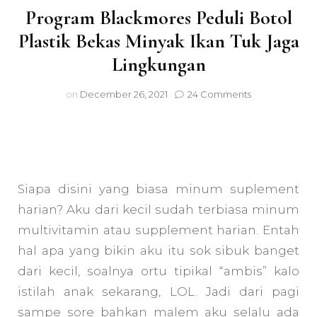
Program Blackmores Peduli Botol
Plastik Bekas Minyak Ikan Tuk Jaga
Lingkungan
on
on
December 26, 2021
24 Comments
Program
Blackmores
Peduli
Botol
Plastik
Bekas
Siapa disini yang biasa minum suplement
Minyak
Ikan
harian? Aku dari kecil sudah terbiasa minum
Tuk
multivitamin atau supplement harian. Entah
Jaga
hal apa yang bikin aku itu sok sibuk banget
Lingkungan
dari kecil, soalnya ortu tipikal “ambis” kalo
istilah anak sekarang, LOL. Jadi dari pagi
sampe sore bahkan malem aku selalu ada