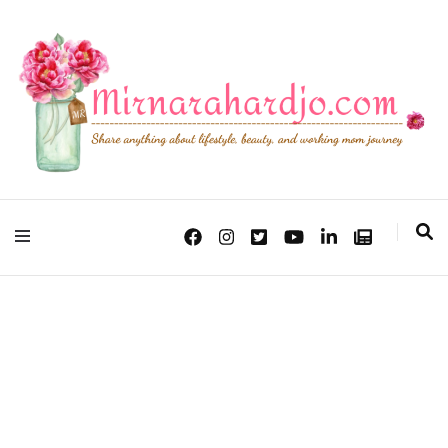
Lifestyle, Beauty & Working Mom Journey
Mirna Rahardjo