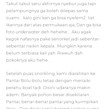
Takut-takut seru akhirnya nyebur juga tapi
pelampungnya ga boleh dilepas sama
suami… kalo gini kan ga bisa nyelem2.. liat
ikannya dari atas permukaan aja, Dan ga bisa
foto
underwater
deh hehehe…. Aku agak
kagok nafasnya pake senorkel jadi sebentar-
sebentar naikin kepala…Mungkin karena
belum terbiasa kali yah. Riweuh dah
pokoknya aku hehe…
Setelah puas snorkling, kami diarahkan ke
Pantai Bolu-bolu tetap dengan menaiki
perahu boat tadi. Disini udaranya makin
adem.. Banyak pohon besar disekitaran
Pantai, benar-benar pantai yang kuimpikan
ihiiiy… Dan disini sepiii banget seakan cuma