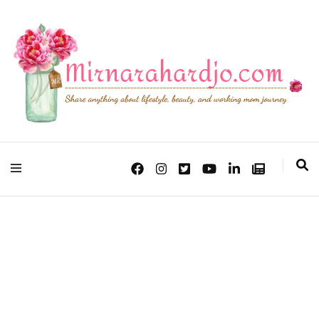
Lifestyle, Beauty & Working Mom Journey
Mirna Rahardjo