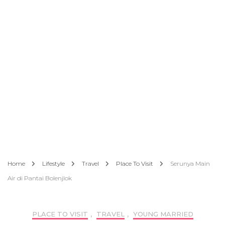
Home
Lifestyle
Travel
Place To Visit
Serunya Main
Air di Pantai Bolenjlok
PLACE TO VISIT
,
TRAVEL
,
YOUNG MARRIED