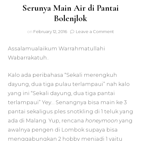
Serunya Main Air di Pantai
Bolenjlok
on
on
February 12, 2016
Leave a Comment
Serunya
Main
Assalamualaikum Warrahmatullahi
Air
di
Wabarrakatuh..
Pantai
Bolenjlok
Kalo ada peribahasa “Sekali merengkuh
dayung, dua tiga pulau terlampaui” nah kalo
yang ini “Sekali dayung, dua tiga pantai
terlampaui” Yey… Senangnya bisa main ke 3
pantai sekaligus ples snotkling di 1 teluk yang
ada di Malang. Yup, rencana
honeymoon
yang
awalnya pengen di Lombok supaya bisa
menggabungkan
2 hobby menjadi 1
yaitu