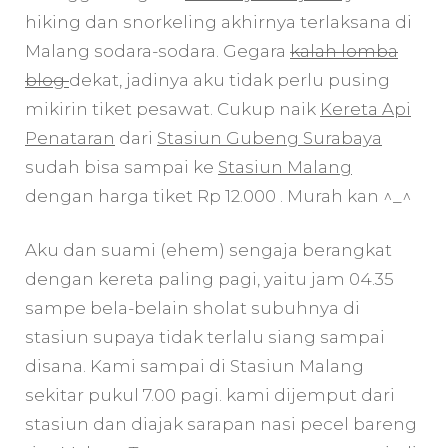
hiking dan snorkeling akhirnya terlaksana di
Malang sodara-sodara. Gegara
kalah lomba
blog
dekat, jadinya aku tidak perlu pusing
mikirin tiket pesawat. Cukup naik
Kereta Api
Penataran
dari
Stasiun Gubeng Surabaya
sudah bisa sampai ke
Stasiun Malang
dengan harga tiket Rp 12.000 . Murah kan ^_^
Aku dan suami (ehem) sengaja berangkat
dengan kereta paling pagi, yaitu jam 04.35
sampe bela-belain sholat subuhnya di
stasiun supaya tidak terlalu siang sampai
disana. Kami sampai di Stasiun Malang
sekitar pukul 7.00 pagi. kami dijemput dari
stasiun dan diajak sarapan nasi pecel bareng