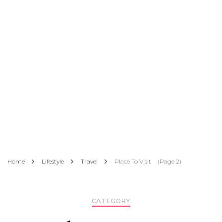
Home
Lifestyle
Travel
Place To Visit
(Page 2)
CATEGORY