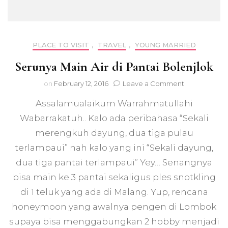
PLACE TO VISIT
,
TRAVEL
,
YOUNG MARRIED
Serunya Main Air di Pantai Bolenjlok
on
on
February 12, 2016
Leave a Comment
Serunya
Assalamualaikum Warrahmatullahi
Main
Air
Wabarrakatuh.. Kalo ada peribahasa “Sekali
di
merengkuh dayung, dua tiga pulau
Pantai
Bolenjlok
terlampaui” nah kalo yang ini “Sekali dayung,
dua tiga pantai terlampaui” Yey… Senangnya
bisa main ke 3 pantai sekaligus ples snotkling
di 1 teluk yang ada di Malang. Yup, rencana
honeymoon yang awalnya pengen di Lombok
supaya bisa menggabungkan 2 hobby menjadi