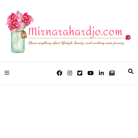
Lifestyle, Beauty & Working Mom Journey
Mirna Rahardjo