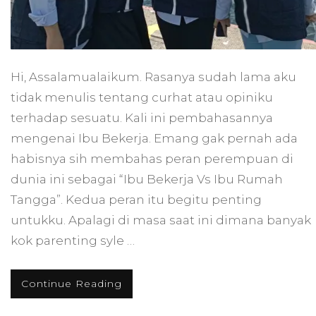
Hi, Assalamualaikum. Rasanya sudah lama aku
tidak menulis tentang curhat atau opiniku
terhadap sesuatu. Kali ini pembahasannya
mengenai Ibu Bekerja. Emang gak pernah ada
habisnya sih membahas peran perempuan di
dunia ini sebagai “Ibu Bekerja Vs Ibu Rumah
Tangga”. Kedua peran itu begitu penting
untukku. Apalagi di masa saat ini dimana banyak
kok parenting syle …
Continue Reading