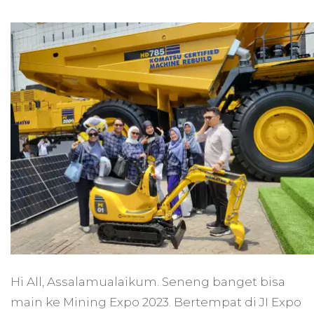
A
Day
in
My
Life
Main
ke
Mining
Expo
2023
Hi All, Assalamualaikum. Seneng banget bisa
main ke Mining Expo 2023. Bertempat di JI Expo