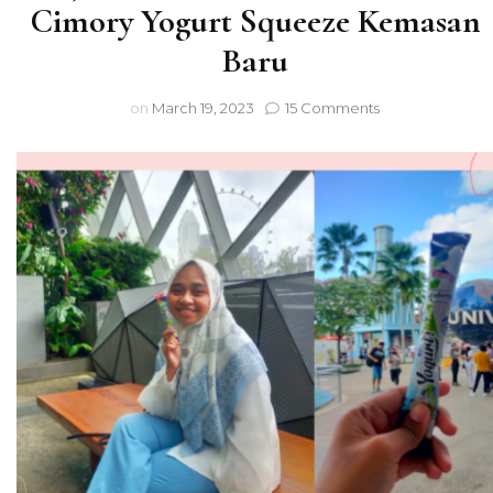
Cimory Yogurt Squeeze Kemasan
Baru
on
on
March 19, 2023
15 Comments
Pencernaan
Nyaman
Selama
Perjalanan
Berkat
Cemilan
Sehat
Cimory
Yogurt
Squeeze
Kemasan
Baru