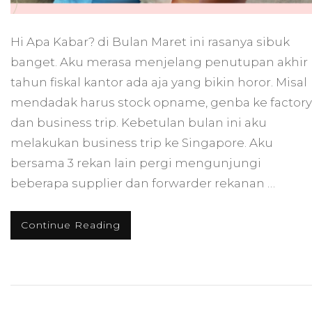
Hi Apa Kabar? di Bulan Maret ini rasanya sibuk
banget. Aku merasa menjelang penutupan akhir
tahun fiskal kantor ada aja yang bikin horor. Misal
mendadak harus stock opname, genba ke factory
dan business trip. Kebetulan bulan ini aku
melakukan business trip ke Singapore. Aku
bersama 3 rekan lain pergi mengunjungi
beberapa supplier dan forwarder rekanan …
Continue Reading