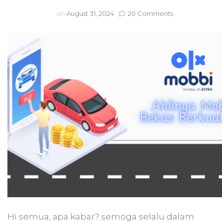
on
on
August 31, 2024
20 Comments
OLXMobbi
Ahlinya
Jual
Beli
Mobil
Bekas
Berkualitas
Hi semua, apa kabar? semoga selalu dalam