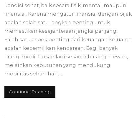
kondisi sehat, baik secara fisik, mental, maupun
finansial. Karena mengatur finansial dengan bijak
adalah salah satu langkah penting untuk
memastikan kesejahteraan jangka panjang.
Salah satu aspek penting dari keuangan keluarga
adalah kepemilikan kendaraan. Bagi banyak
orang, mobil bukan lagi sekadar barang mewah,
melainkan kebutuhan yang mendukung
mobilitas sehari-hari, …
Continue Reading