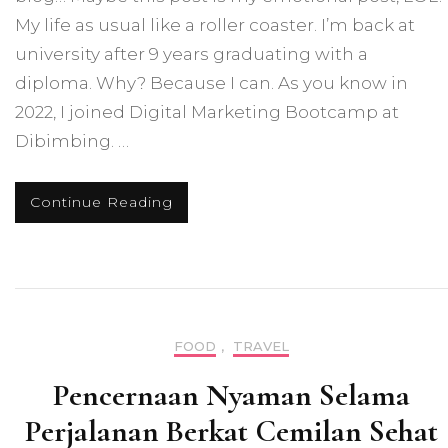
My life as usual like a roller coaster. I’m back at
university after 9 years graduating with a
diploma. Why? Because I can. As you know in
2022, I joined Digital Marketing Bootcamp at
Dibimbing. …
Continue Reading
FOOD
,
TRAVEL
Pencernaan Nyaman Selama
Perjalanan Berkat Cemilan Sehat