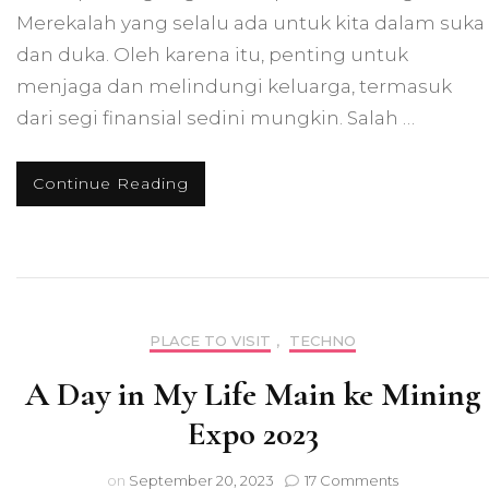
Merekalah yang selalu ada untuk kita dalam suka
dan duka. Oleh karena itu, penting untuk
menjaga dan melindungi keluarga, termasuk
dari segi finansial sedini mungkin. Salah …
Continue Reading
PLACE TO VISIT
,
TECHNO
A Day in My Life Main ke Mining
Expo 2023
on
on
September 20, 2023
17 Comments