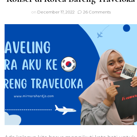
on
on
December 17, 2022
26 Comments
Mewujudkan
Impian
Nonton
Konser
di
Korea
Bareng
Traveloka