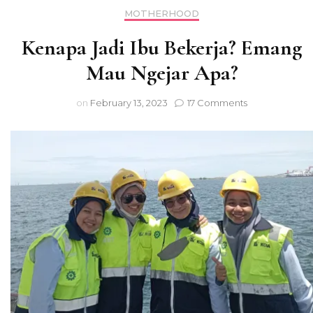
MOTHERHOOD
Kenapa Jadi Ibu Bekerja? Emang
Mau Ngejar Apa?
on
on
February 13, 2023
17 Comments
Kenapa
Jadi
Ibu
Bekerja?
Emang
Mau
Ngejar
Apa?