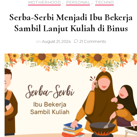
MOTHERHOOD
,
PERSONAL
,
TECHNO
Serba-Serbi Menjadi Ibu Bekerja
Sambil Lanjut Kuliah di Binus
on
on
August 21, 2024
21 Comments
Serba-
Serbi
Menjadi
Ibu
Bekerja
Sambil
Lanjut
Kuliah
di
Binus