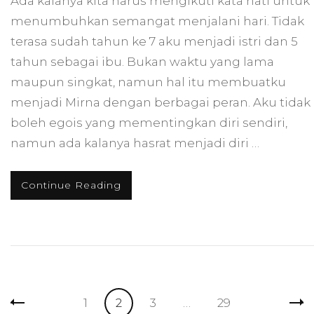
Ada kalanya kita harus mengikuti kata hati untuk
menumbuhkan semangat menjalani hari. Tidak
terasa sudah tahun ke 7 aku menjadi istri dan 5
tahun sebagai ibu. Bukan waktu yang lama
maupun singkat, namun hal itu membuatku
menjadi Mirna dengan berbagai peran. Aku tidak
boleh egois yang mementingkan diri sendiri,
namun ada kalanya hasrat menjadi diri …
Continue Reading
Posts
Page
Page
Page
Page
1
2
3
…
29