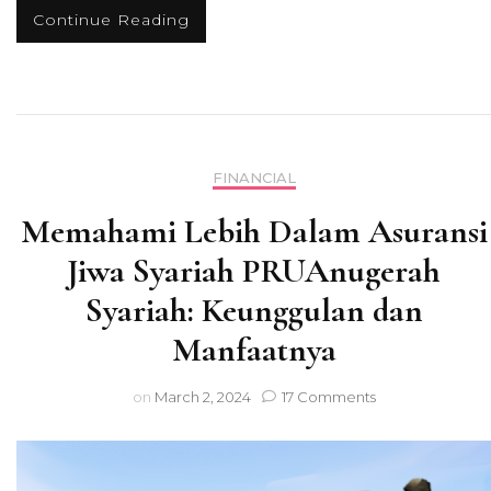
Continue Reading
FINANCIAL
Memahami Lebih Dalam Asuransi
Jiwa Syariah PRUAnugerah
Syariah: Keunggulan dan
Manfaatnya
on
on
March 2, 2024
17 Comments
Memahami
Lebih
Dalam
Asuransi