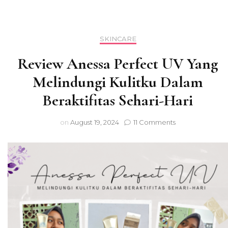
SKINCARE
Review Anessa Perfect UV Yang
Melindungi Kulitku Dalam
Beraktifitas Sehari-Hari
on
on
August 19, 2024
11 Comments
Review
Anessa
Perfect
UV
Yang
Melindungi
Kulitku
Dalam
Beraktifitas
Sehari-