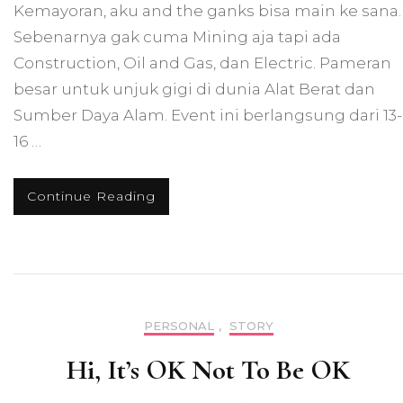
Kemayoran, aku and the ganks bisa main ke sana.
Sebenarnya gak cuma Mining aja tapi ada
Construction, Oil and Gas, dan Electric. Pameran
besar untuk unjuk gigi di dunia Alat Berat dan
Sumber Daya Alam. Event ini berlangsung dari 13-
16 …
Continue Reading
PERSONAL
,
STORY
Hi, It’s OK Not To Be OK