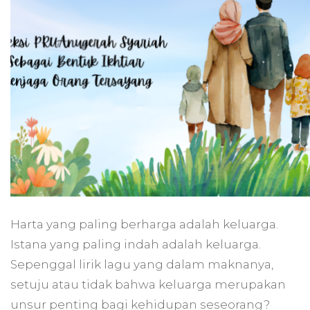
Jiwa
Syariah
PRUAnugerah
Syariah:
Keunggulan
dan
Manfaatnya
Harta yang paling berharga adalah keluarga.
Istana yang paling indah adalah keluarga.
Sepenggal lirik lagu yang dalam maknanya,
setuju atau tidak bahwa keluarga merupakan
unsur penting bagi kehidupan seseorang?