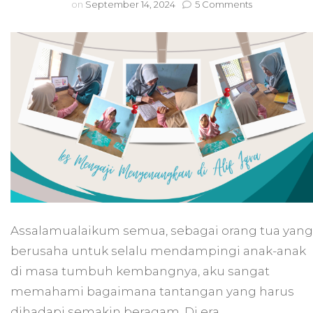
on
on
September 14, 2024
5 Comments
Pengalaman
Les
Mengaji
Menyenangk
Bersama
Alif
Iqra
Assalamualaikum semua, sebagai orang tua yang
berusaha untuk selalu mendampingi anak-anak
di masa tumbuh kembangnya, aku sangat
memahami bagaimana tantangan yang harus
dihadapi semakin beragam. Di era