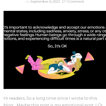
on
on
September 6, 2023
1 Comment
Hi,
It’s
OK
Not
To
Be
OK
Hi readers, So a long time since I wrote to this
blog… Maybe this post is my emotional post, LOL.