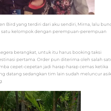
 Bird yang terdiri dari aku sendiri, Mirna, lalu bun
 bisa satu kelompok dengan perempuan-perempuan
egera berangkat, untuk itu harus booking taksi
stinasi pertama. Order pun diterima oleh salah sat
 lomba cepet-cepetan jadi harap-harap cemas ketika
ung datang sedangkan tim lain sudah meluncur asi
g.