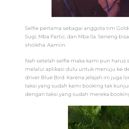
Selfie pertama sebagai anggota tim Golden
Sugi, Mba Partic, dan Mba Ila. Seneng
sholeha. Aamiin.
Nah setelah selfie maka kami pun harus s
melalui aplikasi dulu untuk menuju ke de
driver Blue Bird. Karena jelajah ini juga
taksi yang sudah kami booking tak kunj
dengan taksi yang sudah mereka bookin