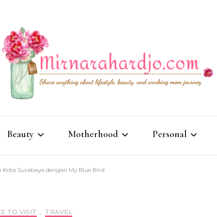
Lifestyle, Beauty & Working Mom Journey
Mirna R
Beauty
Motherhood
Personal
ah Kota Surabaya dengan My Blue Bird
Body Care
Baby Care
Opinion
Makeup
Parenting
Story
E TO VISIT
,
TRAVEL