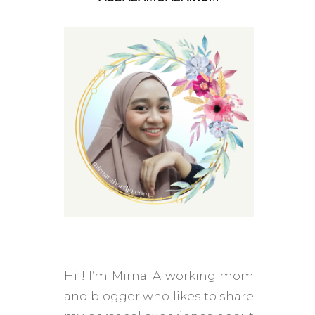
tion
Hi ! I’m Mirna. A working mom
and blogger who likes to share