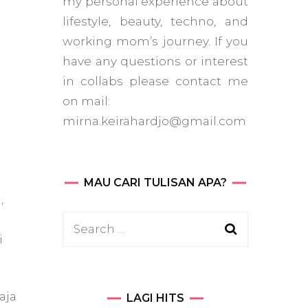
my personal experience about
lifestyle, beauty, techno, and
working mom’s journey. If you
have any questions or interest
in collabs please contact me
on mail:
mirna.keirahardjo@gmail.com
MAU CARI TULISAN APA?
,
Search
i
for:
aja
LAGI HITS