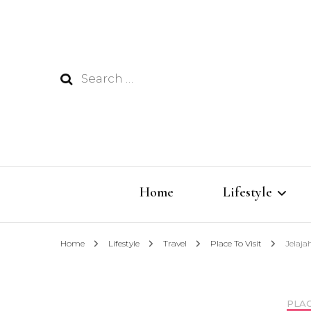
Search
for:
Home
Lifestyle
Home
Lifestyle
Travel
Place To Visit
Jelaj
Techno
Fashion
PLAC