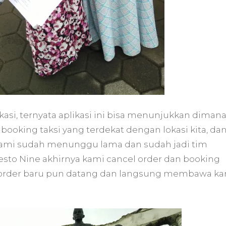
asi, ternyata aplikasi ini bisa menunjukkan diman
 booking taksi yang terdekat dengan lokasi kita, da
 kami sudah menunggu lama dan sudah jadi tim
 Resto Nine akhirnya kami cancel order dan booking
n order baru pun datang dan langsung membawa k