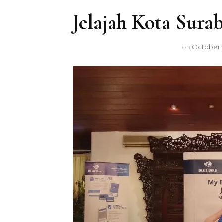
Food
Jelajah Kota Sura
Financial
on
October 1
Healthy
Travel