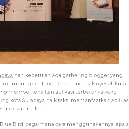
abaya
nah kebetulan ada gathering blogger yang
aji mumpung ceritanya. Dan bener gak nyesel ikutan
ing
memperkenalkan aplikasi terbarunya yang
iling kota Surabaya naik taksi memanfaatkan aplikas
Surabaya gitu loh..
 Blue Bird, bagaimana cara menggunakannya, apa s