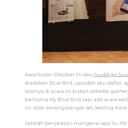
Awal bulan Oktober ini aku
mudik ke Sur
diadakan Blue Bird, yasudah aku daftar, 
soalnya di acara ini bukan sekedar
gather
bernama My Blue Bird, tapi ada acara kel
ini. Wah seneng banget lah, keliling Kota 
Setelah penjelasan mengenai apa itu My