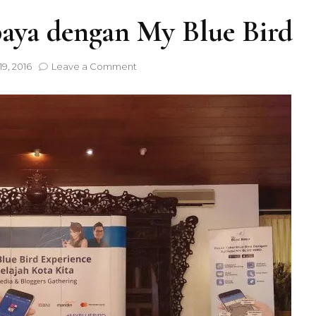
Skincare
Pregnancy
Wedding Prepara
baya dengan My Blue Bird
Treatment
Young Married
on
9, 2016
Leave a Comment
Jelajah
Kota
Surabaya
dengan
Hotel
My
Blue
Bird
Place To Visit