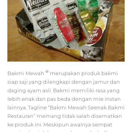
®
Bakmi Mewah
merupakan produk bakmi
siap saji yang dilengkapi dengan jamur dan
daging ayam asli. Bakmi memiliki rasa yang
lebih enak dan pas beda dengan mie instan
lainnya. Tagline “Bakmi Mewah Seenak Bakmi
Restauran” memang tidak salah disematkan
ke produk ini. Meskipun awalnya sempat