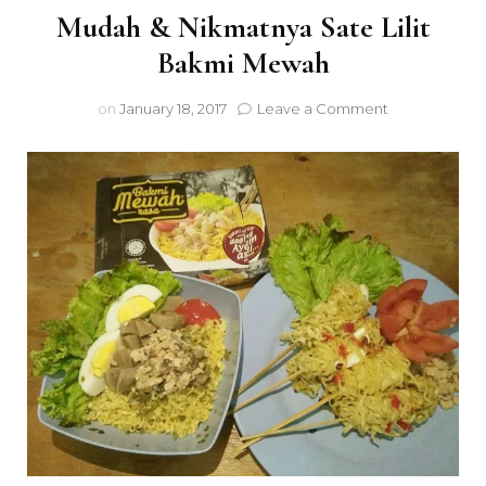
Mudah & Nikmatnya Sate Lilit
Bakmi Mewah
on
on
January 18, 2017
Leave a Comment
Mudah
&
Nikmatnya
Sate
Lilit
Bakmi
Mewah