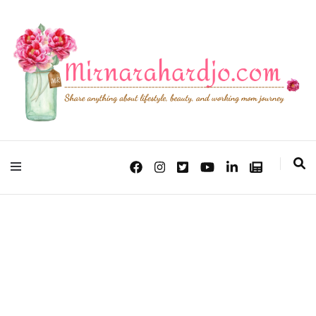
Lifestyle, Beauty & Working Mom Journey
Mirna Rahardjo