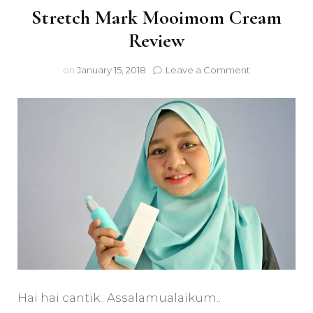
Stretch Mark Mooimom Cream
Review
on
on
January 15, 2018
Leave a Comment
Stretch
Mark
Mooimom
Cream
Review
Hai hai cantik.. Assalamualaikum..