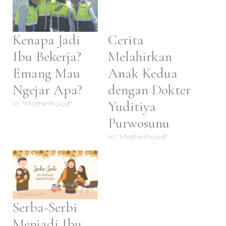
Kenapa Jadi
Cerita
Ibu Bekerja?
Melahirkan
Emang Mau
Anak Kedua
Ngejar Apa?
dengan Dokter
Yuditiya
In "Motherhood"
Purwosunu
In "Motherhood"
Serba-Serbi
Menjadi Ibu