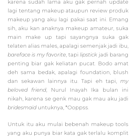
karena sudah lama aku gak pernah update
lagi tentang makeup ataupun review produk
makeup yang aku lagi pakai saat ini. Emang
sih, aku kan anaknya makeup amateur, suka
main make up tapi sayangnya suka gak
telaten alias males, apalagi semenjak jadi ibu,
bareface
is my favorite
, tapi
lipstick
jadi barang
penting biar gak keliatan pucat. Bodo amat
deh sama bedak, apalagi foundation, blush
dan sekawan lainnya itu. Tapi eh tapi,
my
beloved
friend
, Nurul Inayah Ika bulan ini
nikah, karena se genk mau gak mau aku jadi
bridesmaid
untuknya, *Ooppss.
Untuk itu aku mulai bebenah makeup tools
yang aku punya biar kata gak terlalu komplit