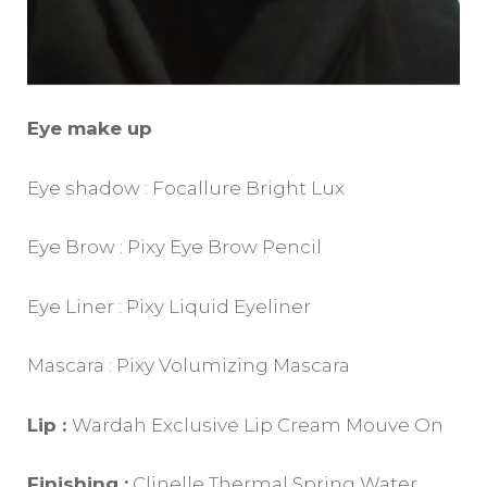
Eye make up
Eye shadow : Focallure Bright Lux
Eye Brow : Pixy Eye Brow Pencil
Eye Liner : Pixy Liquid Eyeliner
Mascara : Pixy Volumizing Mascara
Lip :
Wardah Exclusive Lip Cream Mouve On
Finishing :
Clinelle Thermal Spring Water