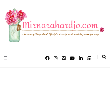
Lifestyle, Beauty & Working Mom Journey
Mirna Rahardjo