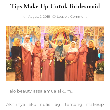
Tips Make Up Untuk Bridesmaid
on
on
August 2, 2018
Leave a Comment
Tips
Make
Up
Untuk
Bridesmaid
Halo beauty, assalamualaikum..
Akhirnya aku nulis lagi tentang makeup