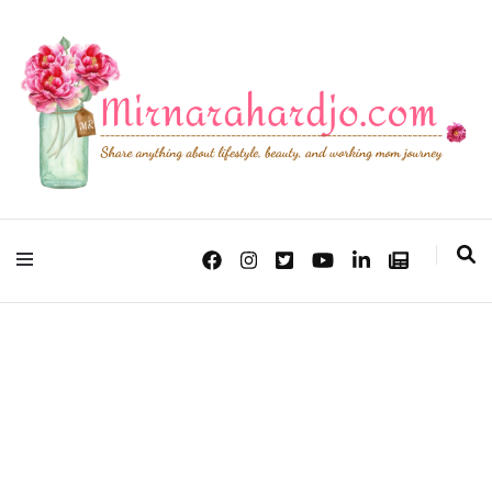
Lifestyle, Beauty & Working Mom Journey
Mirna Rahardjo