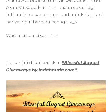
Allah swt… seperti janjinya “Berdoalah Maka
Akan Ku Kabulkan” ^_^.. Daaan sekali lagi
tulisan ini bukan bermaksud untuk ri’a… tapi
hanya ingin berbagi bahagia ^_^
Wassalamualaikum ^_^
Tulisan ini diikutsertakan
“
Blessful August
Giveaways by indahnuria.com
“