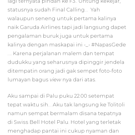
lagi ternyata pindah ke F3.. Untung kekejar,
statusnya sudah Final Calling… Yah
walaupun seneng untuk pertama kalinya
naik Garuda Airlines tapi jadi langsung dapet
pengalaman buruk juga untuk pertama
kalinya dengan maskapai ini -_- #NapasGede
…. Karena perjalanan malem dan tempat
dudukku yang seharusnya dipinggir jendela
ditempatin orang jadi gak sempet foto-foto
lumayan bagus
view
nya dari atas.
Aku sampai di Palu puku 22.00 setempat
tepat waktu sih… Aku tak langsung ke Tolitoli
namun sempat bermalam disana tepatnya
di Swiss Bell Hotel Palu. Hotel yang terletak
menghadap pantai ini cukup nyaman dan