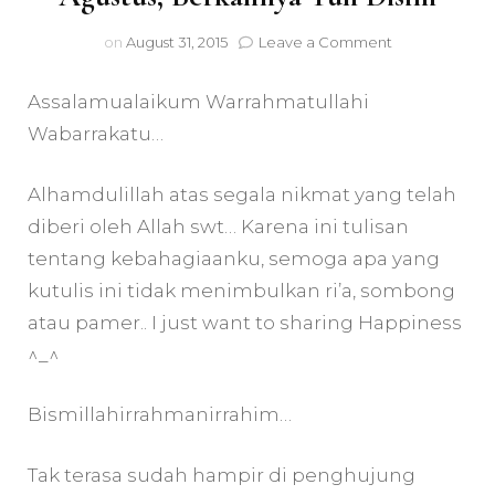
on
on
August 31, 2015
Leave a Comment
Agustus,
Berkahnya
Assalamualaikum Warrahmatullahi
Tuh
Disini
Wabarrakatu…
Alhamdulillah atas segala nikmat yang telah
diberi oleh Allah swt… Karena ini tulisan
tentang kebahagiaanku, semoga apa yang
kutulis ini tidak menimbulkan ri’a, sombong
atau pamer.. I just want to sharing Happiness
^_^
Bismillahirrahmanirrahim…
Tak terasa sudah hampir di penghujung