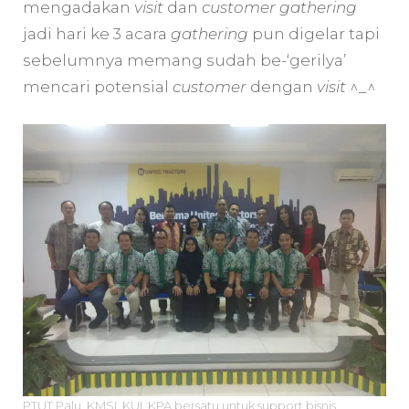
mengadakan
visit
dan
customer gathering
jadi hari ke 3 acara
gathering
pun digelar tapi
sebelumnya memang sudah be-‘gerilya’
mencari potensial
customer
dengan
visit
^_^
PTUT Palu, KMSI, KUI, KPA bersatu untuk support bisnis