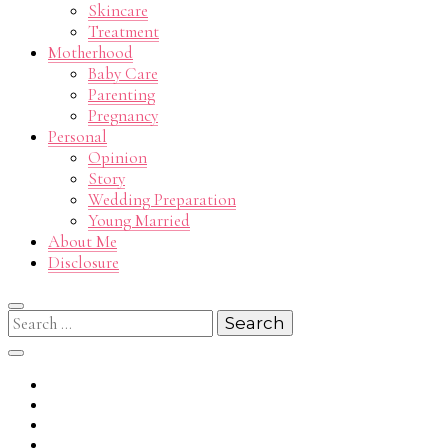
Skincare
Treatment
Motherhood
Baby Care
Parenting
Pregnancy
Personal
Opinion
Story
Wedding Preparation
Young Married
About Me
Disclosure
Search
for: