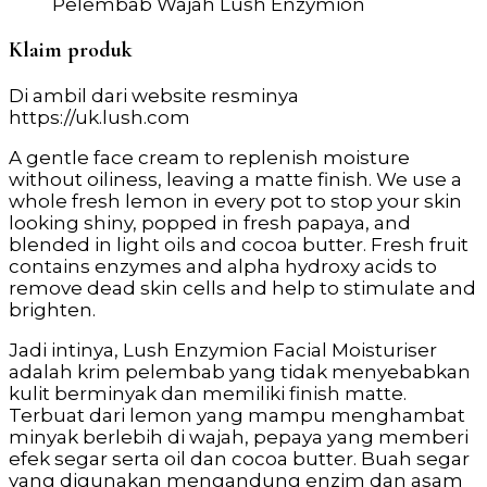
Pelembab Wajah Lush Enzymion
Klaim produk
Di ambil dari website resminya
https://uk.lush.com
A gentle face cream to replenish moisture
without oiliness, leaving a matte finish. We use a
whole fresh lemon in every pot to stop your skin
looking shiny, popped in fresh papaya, and
blended in light oils and cocoa butter. Fresh fruit
contains enzymes and alpha hydroxy acids to
remove dead skin cells and help to stimulate and
brighten.
Jadi intinya, Lush Enzymion Facial Moisturiser
adalah krim pelembab yang tidak menyebabkan
kulit berminyak dan memiliki finish matte.
Terbuat dari lemon yang mampu menghambat
minyak berlebih di wajah, pepaya yang memberi
efek segar serta oil dan cocoa butter.
Buah segar
yang digunakan mengandung enzim dan asam