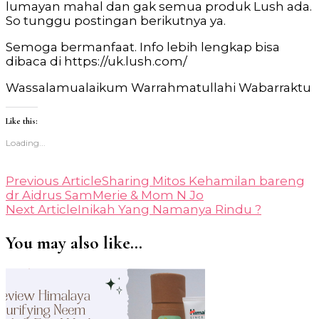
lumayan mahal dan gak semua produk Lush ada.
So tunggu postingan berikutnya ya.
Semoga bermanfaat. Info lebih lengkap bisa
dibaca di https://uk.lush.com/
Wassalamualaikum Warrahmatullahi Wabarraktu
Like this:
Loading...
Post
Previous Article
Sharing Mitos Kehamilan bareng
dr Aidrus SamMerie & Mom N Jo
Navigation
Next Article
Inikah Yang Namanya Rindu ?
You may also like...