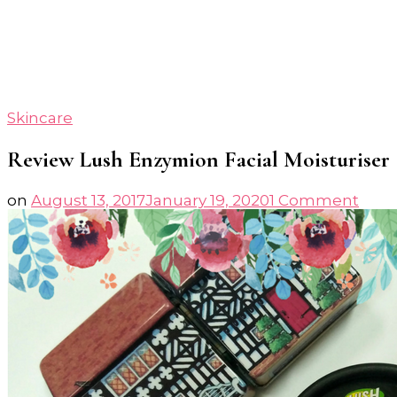
Skincare
Review Lush Enzymion Facial Moisturiser
on
on
August 13, 2017
January 19, 2020
1 Comment
Revi
Lush
Enzy
Facia
Mois