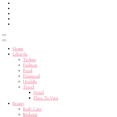
Mirna
Home
Lifestyle
Techno
Rahardj
Fashion
Food
Financial
Healthy
Travel
Hotel
Place To Visit
Beauty
Body Care
Makeup