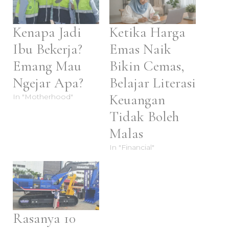
Kenapa Jadi
Ketika Harga
Ibu Bekerja?
Emas Naik
Emang Mau
Bikin Cemas,
Ngejar Apa?
Belajar Literasi
Keuangan
In "Motherhood"
Tidak Boleh
Malas
In "Financial"
Rasanya 10