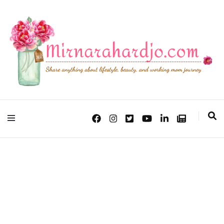
Lifestyle, Beauty & Working Mom Journey
Mirna Rahardjo