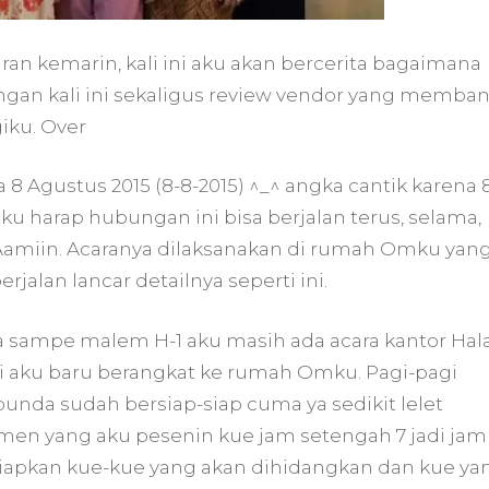
an kemarin, kali ini aku akan bercerita bagaimana
ingan kali ini sekaligus review vendor yang memba
iku. Over
8 Agustus 2015 (8-8-2015) ^_^ angka cantik karena 
u harap hubungan ini bisa berjalan terus, selama,
Aamiin. Acaranya dilaksanakan di rumah Omku yan
rjalan lancar detailnya seperti ini.
na sampe malem H-1 aku masih ada acara kantor Hala
agi aku baru berangkat ke rumah Omku. Pagi-pagi
 bunda sudah bersiap-siap cuma ya sedikit lelet
men yang aku pesenin kue jam setengah 7 jadi jam 
apkan kue-kue yang akan dihidangkan dan kue ya