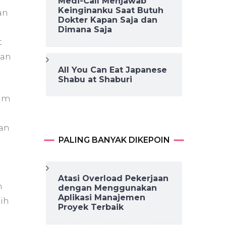
Medi-Call Menjawab
Keinginanku Saat Butuh
an
Dokter Kapan Saja dan
Dimana Saja
t
kan
All You Can Eat Japanese
Shabu at Shaburi
aim
kan
PALING BANYAK DIKEPOIN
Atasi Overload Pekerjaan
h
dengan Menggunakan
Aplikasi Manajemen
ih
Proyek Terbaik