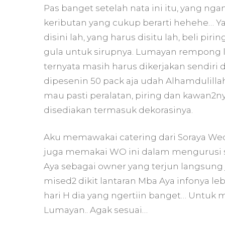
Pas banget setelah nata ini itu, yang nga
keributan yang cukup berarti hehehe… Yan
disini lah, yang harus disitu lah, beli piri
gula untuk sirupnya. Lumayan rempong lah
ternyata masih harus dikerjakan sendiri d
dipesenin 50 pack aja udah Alhamdulilla
mau pasti peralatan, piring dan kawan2ny
disediakan termasuk dekorasinya.
Aku memawakai catering dari Soraya Wed
juga memakai WO ini dalam mengurusi 
Aya sebagai owner yang terjun langsung
mised2 dikit lantaran Mba Aya infonya le
hari H dia yang ngertiin banget… Untuk ma
Lumayan.. Agak sesuai…