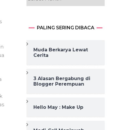
s
PALING SERING DIBACA
un
Muda Berkarya Lewat
ua
Cerita
3 Alasan Bergabung di
a
Blogger Perempuan
k
as
Hello May : Make Up