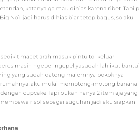
etandan, katanya ga mau dihias karena ribet. Tapi p
Big No) jadi harus dihias biar tetep bagus, so aku
sedikit macet arah masuk pintu tol keluar.
eres masih ngepel-ngepel yasudah lah ikut bantui
tering yang sudah dateng malemnya pokoknya
es rumahnya, aku mulai memotong-motong banana
a dengan cupcake Tapi bukan hanya 2 item aja yang
membawa risol sebagai suguhan jadi aku siapkan
erhana