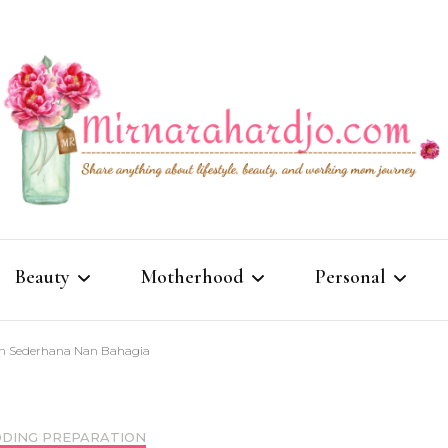
Lifestyle, Beauty & Working Mom Journey
Mirna R
Beauty
Motherhood
Personal
 Sederhana Nan Bahagia
Body Care
Baby Care
Opinion
Makeup
Parenting
Story
DING PREPARATION