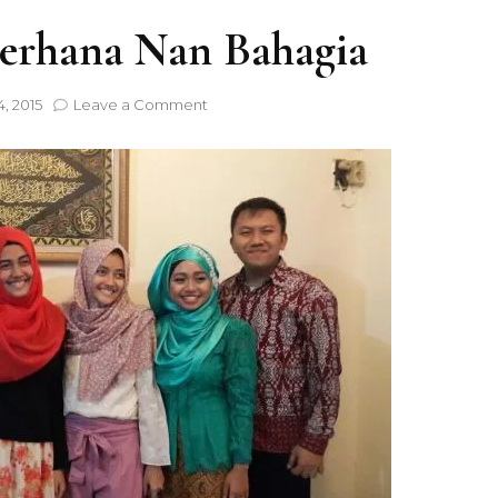
Skincare
Pregnancy
Wedding Prepara
erhana Nan Bahagia
Treatment
Young Married
on
4, 2015
Leave a Comment
Lamaran
Sederhana
Nan
Bahagia
Hotel
Place To Visit