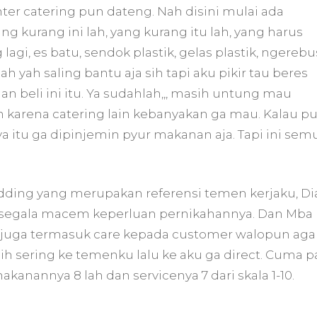
nter catering pun dateng. Nah disini mulai ada
g kurang ini lah, yang kurang itu lah, yang harus
ng lagi, es batu, sendok plastik, gelas plastik, ngerebu
 yah saling bantu aja sih tapi aku pikir tau beres
an beli ini itu. Ya sudahlah,,, masih untung mau
h karena catering lain kebanyakan ga mau. Kalau p
a itu ga dipinjemin pyur makanan aja. Tapi ini sem
ding yang merupakan referensi temen kerjaku, Di
segala macem keperluan pernikahannya. Dan Mba
 juga termasuk care kepada customer walopun aga
bih sering ke temenku lalu ke aku ga direct. Cuma p
kanannya 8 lah dan servicenya 7 dari skala 1-10.