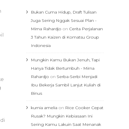
n
Bukan Cuma Hidup, Draft Tulisan
Juga Sering Nggak Sesuai Plan -
Mirna Rahardjo
on
Cerita Perjalanan
il
3 Tahun Kaizen di Komatsu Group
Indonesia
Mungkin Kamu Bukan Jenuh, Tapi
Hanya Tidak Bertumbuh - Mirna
h
Rahardjo
on
Serba-Serbi Menjadi
ke
Ibu Bekerja Sambil Lanjut Kuliah di
g
Binus
kurnia amelia
on
Rice Cooker Cepat
Rusak? Mungkin Kebiasaan Ini
di
Sering Kamu Lakuin Saat Menanak