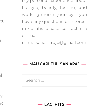
my personal experience about
lifestyle, beauty, techno, and
working mom’s journey. If you
ntu
have any questions or interest
in collabs please contact me
on mail:
8
mirna.keirahardjo@gmail.com
g
MAU CARI TULISAN APA?
l
Search
for:
7.
ng
LAGI HITS