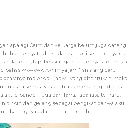
gan apalagi Caim dan keluarga belum juga dateng
dhuhur. Ternyata dia sudah sampai sebenernya c
holat dulu, tapi belakangan tau ternyata di mesji
 dibahas wkwkwk. Akhirnya jam 1 an siang baru
 acaranya molor dari jadwll yang ditentukan, maka
dulu aja semua yasudah aku menunggu diatas
 aku dipanggil juga dan Tarra… ada rasa terharu,
in cincin dan gelang sebagai pengikat bahwa aku
ing, barangnya udah allocate hehehhe….