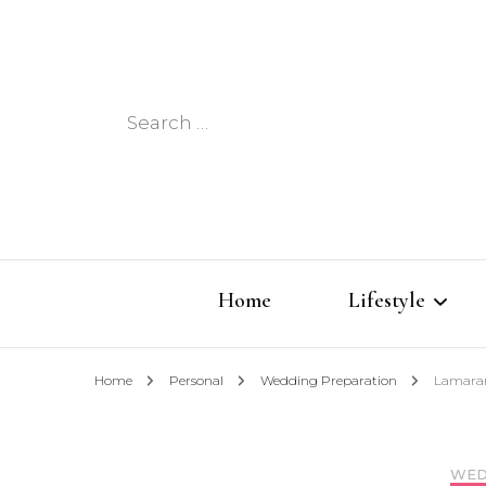
Search
for:
Home
Lifestyle
Home
Personal
Wedding Preparation
Lamaran
Techno
Fashion
WED