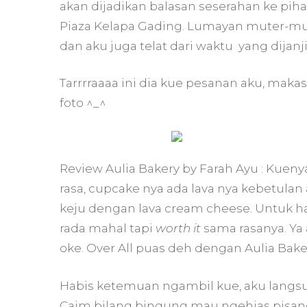
akan dijadikan balasan seserahan ke pihak
Piaza Kelapa Gading. Lumayan muter-mute
dan aku juga telat dari waktu yang dijanj
Tarrrraaaa ini dia kue pesanan aku, maka
foto ^_^
Review Aulia Bakery by Farah Ayu : Kuenya
rasa, cupcake nya ada lava nya kebetulan
keju dengan lava cream cheese. Untuk h
rada mahal tapi
worth it
sama rasanya. Ya 
oke. Over All puas deh dengan Aulia Bak
Habis ketemuan ngambil kue, aku langsun
Caim bilang bingung mau ngehias pisa