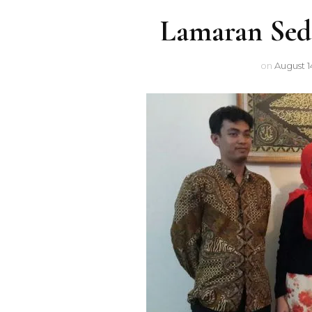
Food
Lamaran Sed
Financial
on
August 1
Healthy
Travel