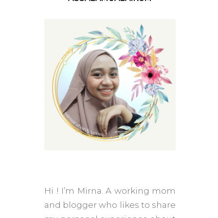
tion
Hi ! I’m Mirna. A working mom
and blogger who likes to share