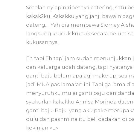
Setelah nyiapin ribetnya catering, satu
kakak2ku. Kakakku yang janji bawain daga
dateng…. Yah dia membawa
Siomay Aish
langsung krucuk krucuk secara belum 
kukusannya.
Eh tapi Eh tapi jam sudah menunjukkan j
dan keluarga udah dateng, tapi nyatanya
ganti baju belum apalagi make up, soal
jadi MUA pas lamaran ini. Tapi ga lama d
menyuruhku mulai ganti baju dan dandan 
syukurlah kakakku Annisa Morinda daten
ganti baju. Baju yang aku pake merupaka
dulu dan pashmina itu beli dadakan di 
kekinian ^_^