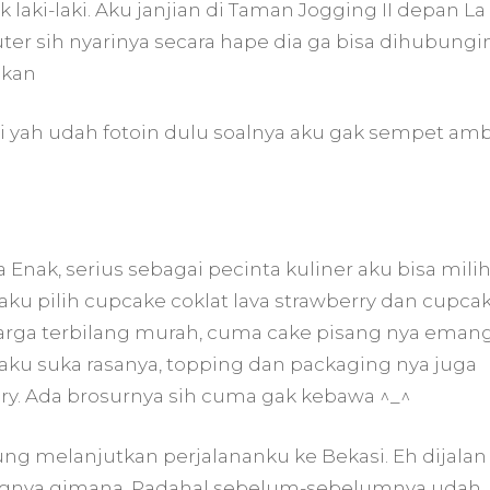
 laki-laki. Aku janjian di Taman Jogging II depan La
r sih nyarinya secara hape dia ga bisa dihubungi
ikan
si yah udah fotoin dulu soalnya aku gak sempet amb
 Enak, serius sebagai pecinta kuliner aku bisa mili
 aku pilih cupcake coklat lava strawberry dan cupca
arga terbilang murah, cuma cake pisang nya eman
aku suka rasanya, topping dan packaging nya juga
ery. Ada brosurnya sih cuma gak kebawa ^_^
g melanjutkan perjalananku ke Bekasi. Eh dijalan 
ngnya gimana. Padahal sebelum-sebelumnya udah