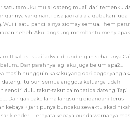
 per satu tamuku mulai dateng muali dari temenku d
ngannya yang nanti bisa jadi ala ala gubukan juga
a
. Wuiiii satu panci isinya siomay semua… hem peru
sarapan heheh. Aku langsung membantu menyiapa
am 11 kalo sesuai jadwal di undangan seharunya C
 belum.. Dan parahnya lagi aku juga belum apa2…
nya masih nungguin kakaku yang dari bogor yang a
ia dateng, itu pun semua anggota keluarga udah
sendiri dulu takut-takut caim tetiba dateng. Tapi
g…. Dan gak pake lama langsung didandani terus
n kebaya + jarit punya bundaku sewaktu akad nika
pasar klender… Ternyata kebaya bunda warnanya mas