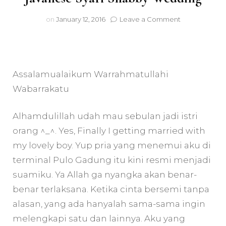
on
on
January 12, 2016
Leave a Comment
Javanese
Syari
Shabby
Wedding
Assalamualaikum Warrahmatullahi
Wabarrakatu
Alhamdulillah udah mau sebulan jadi istri
orang ^_^. Yes, Finally I getting married with
my lovely boy. Yup pria yang menemui aku di
terminal Pulo Gadung itu kini resmi menjadi
suamiku. Ya Allah ga nyangka akan benar-
benar terlaksana. Ketika cinta bersemi tanpa
alasan, yang ada hanyalah sama-sama ingin
melengkapi satu dan lainnya. Aku yang