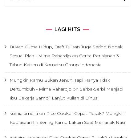
for:
LAGI HITS
Bukan Cuma Hidup, Draft Tulisan Juga Sering Nggak
Sesuai Plan - Mirna Rahardjo
on
Cerita Perjalanan 3
Tahun Kaizen di Komatsu Group Indonesia
Mungkin Kamu Bukan Jenuh, Tapi Hanya Tidak
Bertumbuh - Mirna Rahardjo
on
Serba-Serbi Menjadi
Ibu Bekerja Sambil Lanjut Kuliah di Binus
kurnia amelia
on
Rice Cooker Cepat Rusak? Mungkin
Kebiasaan Ini Sering Kamu Lakuin Saat Menanak Nasi
echaimutenan
on
Rice Cooker Cepat Rusak? Mungkin