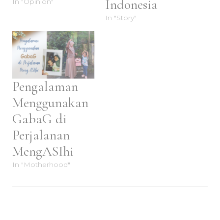
Indonesia
In "Opinion"
In "Story"
Pengalaman
Menggunakan
GabaG di
Perjalanan
MengASIhi
In "Motherhood"
Post