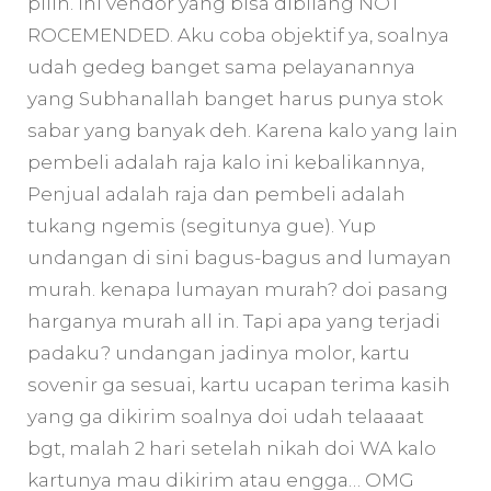
pilih. Ini vendor yang bisa dibilang NOT
ROCEMENDED. Aku coba objektif ya, soalnya
udah gedeg banget sama pelayanannya
yang Subhanallah banget harus punya stok
sabar yang banyak deh. Karena kalo yang lain
pembeli adalah raja kalo ini kebalikannya,
Penjual adalah raja dan pembeli adalah
tukang ngemis (segitunya gue). Yup
undangan di sini bagus-bagus and lumayan
murah. kenapa lumayan murah? doi pasang
harganya murah all in. Tapi apa yang terjadi
padaku? undangan jadinya molor, kartu
sovenir ga sesuai, kartu ucapan terima kasih
yang ga dikirim soalnya doi udah telaaaat
bgt, malah 2 hari setelah nikah doi WA kalo
kartunya mau dikirim atau engga… OMG