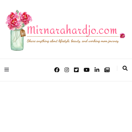
Lifestyle, Beauty & Working Mom Journey
Mirna Rahardjo